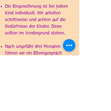
Die Eingewöhnung ist bei jedem
Kind individuell. Wir arbeiten
schrittweise und achten auf die
Bedürfnisse der Kinder. Diese
sollten im Vordergrund stehen.
Nach ungefähr drei Monaten
führen wir ein Elterngespräch
durch, um die Eingewöhnungszeit
zu reflektieren und um zu schauen,
wo das Kind steht.
Kindertagesstätte
Wunderland
Obergasse 18
4934 Madiswil