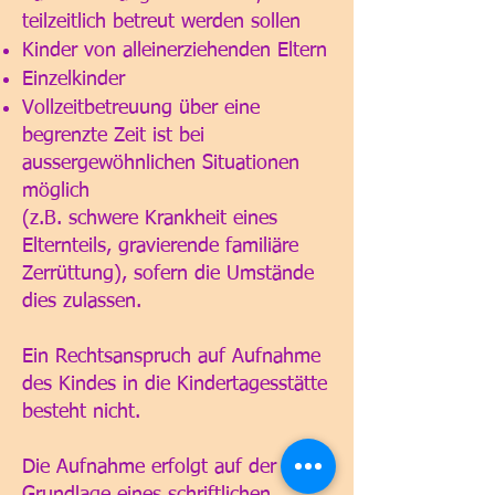
teilzeitlich betreut werden sollen
Kinder von alleinerziehenden Eltern
Einzelkinder
Vollzeitbetreuung über eine
begrenzte Zeit ist bei
aussergewöhnlichen Situationen
möglich
(z.B. schwere Krankheit eines
Elternteils, gravierende familiäre
Zerrüttung), sofern die Umstände
dies zulassen.
Ein Rechtsanspruch auf Aufnahme
des Kindes in die Kindertagesstätte
besteht nicht.
Die Aufnahme erfolgt auf der