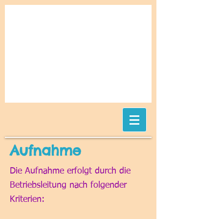
Aufnahme
Die Aufnahme erfolgt durch die
Betriebsleitung nach folgender
Kriterien: